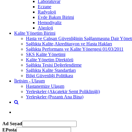
Laboratuvar
Eczane
Radyoloji
Evde Bakım Birimi
Hemodiyaliz
Algoloji
Kalite Yönetim Birimi
Hasta ve Çalışan Güvenliğinin Sağlanmasına Dair Yönet
Sağlıkta Kalite,Akreditasyon ve Hasta Hakları
Sağlıkta Performans ve Kalite Yönergesi 01/03/2011
SKS Kalite Yönetimi
Kalite Yönetim Direktörü
Sağlıkta Tesisi Değerlendirme
Sağlıkta Kalite Standartları
Bilgi Güvenliği Politikası
İletişim - Ulaşım
Hastanemize Ulaşım
Yerleşkeler (Akçatekir Semt Polikliniği)
Yerleşkeler (Pozantı Ana Bina)
Ad Soyad
EPosta