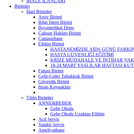
İHALE İLANLARI
Birimler
İdari Birimler
Arşiv Birimi
Bilgi İşlem Birimi
Biyomedikal Depo
Çalışan Hakları Birimi
Çamaşırhane
Eğitim Birimi
HASTANEMİZDE AİDS GÜNÜ FARKIN
HASTA GÜVENLİĞİ EĞİTİMİ
KRİZE MÜDAHALE VE İNTİHAR VAK
18-24 MART YAŞLILAR HAFTASI KU
Fatura Birimi
Gelir-Gider Tahakkuk Birimi
Güvenlik Birimi
İnsan Kaynakları
Tıbbi Birimler
ANNE&BEBEK
Gebe Okulu
Gebe Okulu Uzaktan Eğitim
Acil Servis
Yataklı Servis
Ameliyathane