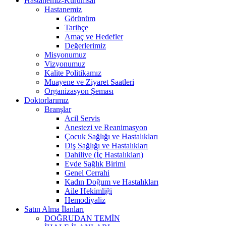
Hastanemiz-Kurumsal
Hastanemiz
Görünüm
Tarihçe
Amaç ve Hedefler
Değerlerimiz
Misyonumuz
Vizyonumuz
Kalite Politikamız
Muayene ve Ziyaret Saatleri
Organizasyon Şeması
Doktorlarımız
Branşlar
Acil Servis
Anestezi ve Reanimasyon
Çocuk Sağlığı ve Hastalıkları
Diş Sağlığı ve Hastalıkları
Dahiliye (İç Hastalıkları)
Evde Sağlık Birimi
Genel Cerrahi
Kadın Doğum ve Hastalıkları
Aile Hekimliği
Hemodiyaliz
Satın Alma İlanları
DOĞRUDAN TEMİN