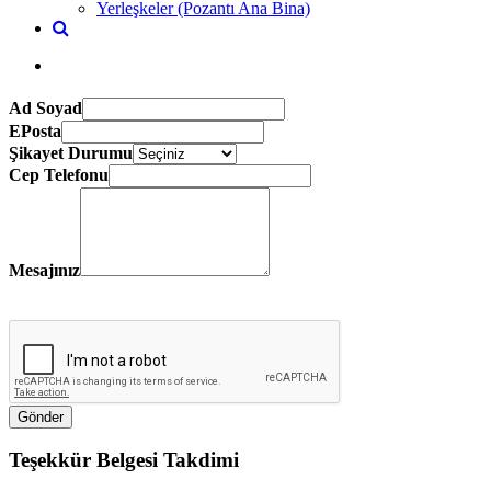
Yerleşkeler (Pozantı Ana Bina)
Ad Soyad
EPosta
Şikayet Durumu
Cep Telefonu
Mesajınız
Teşekkür Belgesi Takdimi