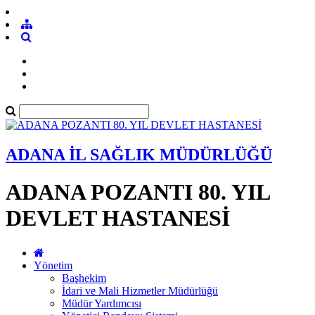
ADANA İL SAĞLIK MÜDÜRLÜĞÜ
ADANA POZANTI 80. YIL
DEVLET HASTANESİ
Yönetim
Başhekim
İdari ve Mali Hizmetler Müdürlüğü
Müdür Yardımcısı