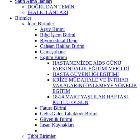
Satın Alma İlanları
DOĞRUDAN TEMİN
İHALE İLANLARI
Birimler
İdari Birimler
Arşiv Birimi
Bilgi İşlem Birimi
Biyomedikal Depo
Çalışan Hakları Birimi
Çamaşırhane
Eğitim Birimi
HASTANEMİZDE AİDS GÜNÜ
FARKINDALIK EĞİTİMİ VERİLDİ
HASTA GÜVENLİĞİ EĞİTİMİ
KRİZE MÜDAHALE VE İNTİHAR
VAKALARINI ÖNLEMEYE YÖNELİK
EĞİTİM
18-24 MART YAŞLILAR HAFTASI
KUTLU OLSUN
Fatura Birimi
Gelir-Gider Tahakkuk Birimi
Güvenlik Birimi
İnsan Kaynakları
Tıbbi Birimler