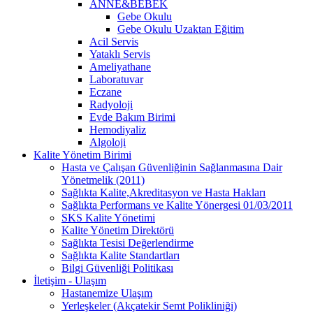
ANNE&BEBEK
Gebe Okulu
Gebe Okulu Uzaktan Eğitim
Acil Servis
Yataklı Servis
Ameliyathane
Laboratuvar
Eczane
Radyoloji
Evde Bakım Birimi
Hemodiyaliz
Algoloji
Kalite Yönetim Birimi
Hasta ve Çalışan Güvenliğinin Sağlanmasına Dair
Yönetmelik (2011)
Sağlıkta Kalite,Akreditasyon ve Hasta Hakları
Sağlıkta Performans ve Kalite Yönergesi 01/03/2011
SKS Kalite Yönetimi
Kalite Yönetim Direktörü
Sağlıkta Tesisi Değerlendirme
Sağlıkta Kalite Standartları
Bilgi Güvenliği Politikası
İletişim - Ulaşım
Hastanemize Ulaşım
Yerleşkeler (Akçatekir Semt Polikliniği)