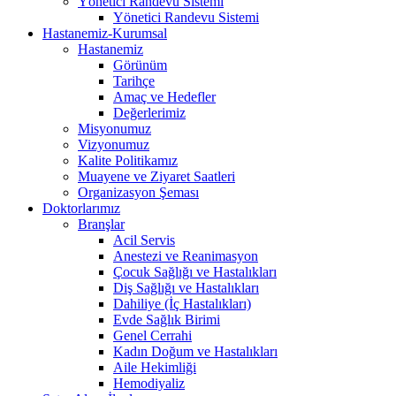
Yönetici Randevu Sistemi
Yönetici Randevu Sistemi
Hastanemiz-Kurumsal
Hastanemiz
Görünüm
Tarihçe
Amaç ve Hedefler
Değerlerimiz
Misyonumuz
Vizyonumuz
Kalite Politikamız
Muayene ve Ziyaret Saatleri
Organizasyon Şeması
Doktorlarımız
Branşlar
Acil Servis
Anestezi ve Reanimasyon
Çocuk Sağlığı ve Hastalıkları
Diş Sağlığı ve Hastalıkları
Dahiliye (İç Hastalıkları)
Evde Sağlık Birimi
Genel Cerrahi
Kadın Doğum ve Hastalıkları
Aile Hekimliği
Hemodiyaliz