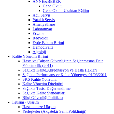
ANNE&BEBEK
Gebe Okulu
Gebe Okulu Uzaktan Eğitim
Acil Servis
Yataklı Servis
Ameliyathane
Laboratuvar
Eczane
Radyoloji
Evde Bakım Birimi
Hemodiyaliz
Algoloji
Kalite Yönetim Birimi
Hasta ve Çalışan Güvenliğinin Sağlanmasına Dair
Yönetmelik (2011)
Sağlıkta Kalite,Akreditasyon ve Hasta Hakları
Sağlıkta Performans ve Kalite Yönergesi 01/03/2011
SKS Kalite Yönetimi
Kalite Yönetim Direktörü
Sağlıkta Tesisi Değerlendirme
Sağlıkta Kalite Standartları
Bilgi Güvenliği Politikası
İletişim - Ulaşım
Hastanemize Ulaşım
Yerleşkeler (Akçatekir Semt Polikliniği)