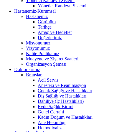
Yönetici Randevu Sistemi
Yönetici Randevu Sistemi
Hastanemiz-Kurumsal
Hastanemiz
Görünüm
Tarihçe
Amaç ve Hedefler
Değerlerimiz
Misyonumuz
Vizyonumuz
Kalite Politikamız
Muayene ve Ziyaret Saatleri
Organizasyon Şeması
Doktorlarımız
Branşlar
Acil Servis
Anestezi ve Reanimasyon
Çocuk Sağlığı ve Hastalıkları
Diş Sağlığı ve Hastalıkları
Dahiliye (İç Hastalıkları)
Evde Sağlık Birimi
Genel Cerrahi
Kadın Doğum ve Hastalıkları
Aile Hekimliği
Hemodiyaliz