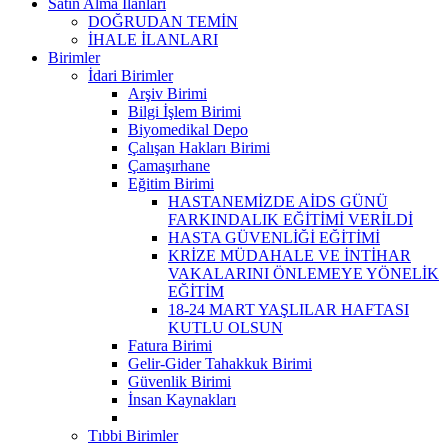
Satın Alma İlanları
DOĞRUDAN TEMİN
İHALE İLANLARI
Birimler
İdari Birimler
Arşiv Birimi
Bilgi İşlem Birimi
Biyomedikal Depo
Çalışan Hakları Birimi
Çamaşırhane
Eğitim Birimi
HASTANEMİZDE AİDS GÜNÜ
FARKINDALIK EĞİTİMİ VERİLDİ
HASTA GÜVENLİĞİ EĞİTİMİ
KRİZE MÜDAHALE VE İNTİHAR
VAKALARINI ÖNLEMEYE YÖNELİK
EĞİTİM
18-24 MART YAŞLILAR HAFTASI
KUTLU OLSUN
Fatura Birimi
Gelir-Gider Tahakkuk Birimi
Güvenlik Birimi
İnsan Kaynakları
Tıbbi Birimler