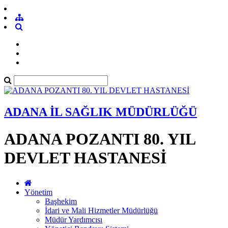
ADANA İL SAĞLIK MÜDÜRLÜĞÜ
ADANA POZANTI 80. YIL
DEVLET HASTANESİ
Yönetim
Başhekim
İdari ve Mali Hizmetler Müdürlüğü
Müdür Yardımcısı