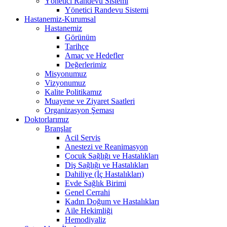
Yönetici Randevu Sistemi
Yönetici Randevu Sistemi
Hastanemiz-Kurumsal
Hastanemiz
Görünüm
Tarihçe
Amaç ve Hedefler
Değerlerimiz
Misyonumuz
Vizyonumuz
Kalite Politikamız
Muayene ve Ziyaret Saatleri
Organizasyon Şeması
Doktorlarımız
Branşlar
Acil Servis
Anestezi ve Reanimasyon
Çocuk Sağlığı ve Hastalıkları
Diş Sağlığı ve Hastalıkları
Dahiliye (İç Hastalıkları)
Evde Sağlık Birimi
Genel Cerrahi
Kadın Doğum ve Hastalıkları
Aile Hekimliği
Hemodiyaliz