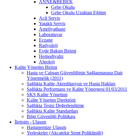
ANNE&BEBEK
Gebe Okulu
Gebe Okulu Uzaktan Eğitim
Acil Servis
Yataklı Servis
Ameliyathane
Laboratuvar
Eczane
Radyoloji
Evde Bakım Birimi
Hemodiyaliz
Algoloji
Kalite Yönetim Birimi
Hasta ve Çalışan Güvenliğinin Sağlanmasına Dair
Yönetmelik (2011)
Sağlıkta Kalite,Akreditasyon ve Hasta Hakları
Sağlıkta Performans ve Kalite Yönergesi 01/03/2011
SKS Kalite Yönetimi
Kalite Yönetim Direktörü
Sağlıkta Tesisi Değerlendirme
Sağlıkta Kalite Standartları
Bilgi Güvenliği Politikası
İletişim - Ulaşım
Hastanemize Ulaşım
Yerleşkeler (Akçatekir Semt Polikliniği)