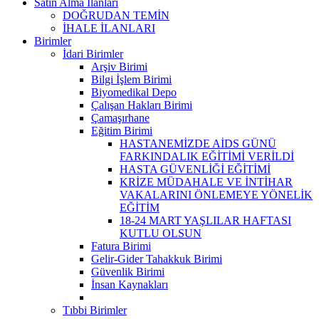
Satın Alma İlanları
DOĞRUDAN TEMİN
İHALE İLANLARI
Birimler
İdari Birimler
Arşiv Birimi
Bilgi İşlem Birimi
Biyomedikal Depo
Çalışan Hakları Birimi
Çamaşırhane
Eğitim Birimi
HASTANEMİZDE AİDS GÜNÜ
FARKINDALIK EĞİTİMİ VERİLDİ
HASTA GÜVENLİĞİ EĞİTİMİ
KRİZE MÜDAHALE VE İNTİHAR
VAKALARINI ÖNLEMEYE YÖNELİK
EĞİTİM
18-24 MART YAŞLILAR HAFTASI
KUTLU OLSUN
Fatura Birimi
Gelir-Gider Tahakkuk Birimi
Güvenlik Birimi
İnsan Kaynakları
Tıbbi Birimler