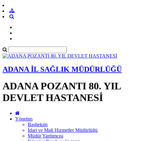
ADANA İL SAĞLIK MÜDÜRLÜĞÜ
ADANA POZANTI 80. YIL
DEVLET HASTANESİ
Yönetim
Başhekim
İdari ve Mali Hizmetler Müdürlüğü
Müdür Yardımcısı