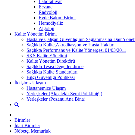
Laboratuvar
Eczane
Radyoloji
Evde Bakım Birimi
Hemodiyaliz
Algoloji
Kalite Yönetim Birimi
Hasta ve Çalışan Güvenliğinin Sağlanmasına Dair Yönet
Sağlıkta Kalite,Akreditasyon ve Hasta Hakları
Sağlıkta Performans ve Kalite Yönergesi 01/03/2011
SKS Kalite Yönetimi
Kalite Yönetim Direktörü
Sağlıkta Tesisi Değerlendirme
Sağlıkta Kalite Standartları
Bilgi Güvenliği Politikası
İletişim - Ulaşım
Hastanemize Ulaşım
Yerleşkeler (Akçatekir Semt Polikliniği)
Yerleşkeler (Pozantı Ana Bina)
Birimler
İdari Birimler
Nöbetçi Memurluk