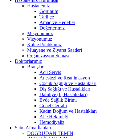
Hastanemiz-Kurumsal
Hastanemiz
Görünüm
Tarihçe
Amaç ve Hedefler
Değerlerimiz
Misyonumuz
Vizyonumuz
Kalite Politikamız
Muayene ve Ziyaret Saatleri
Organizasyon Şeması
Doktorlarımız
Branşlar
Acil Servis
Anestezi ve Reanimasyon
Çocuk Sağlığı ve Hastalıkları
Diş Sağlığı ve Hastalıkları
Dahiliye (İç Hastalıkları)
Evde Sağlık Birimi
Genel Cerrahi
Kadın Doğum ve Hastalıkları
Aile Hekimliği
Hemodiyaliz
Satın Alma İlanları
DOĞRUDAN TEMİN