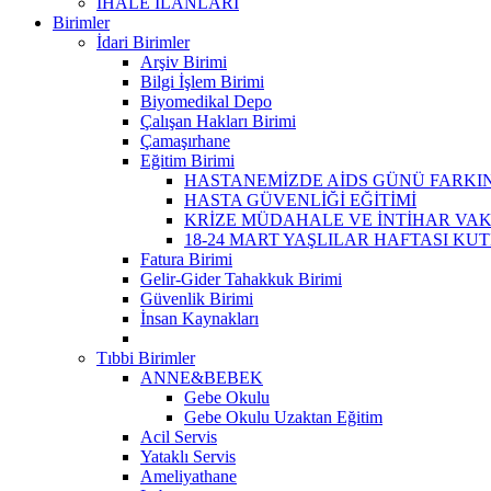
İHALE İLANLARI
Birimler
İdari Birimler
Arşiv Birimi
Bilgi İşlem Birimi
Biyomedikal Depo
Çalışan Hakları Birimi
Çamaşırhane
Eğitim Birimi
HASTANEMİZDE AİDS GÜNÜ FARKIN
HASTA GÜVENLİĞİ EĞİTİMİ
KRİZE MÜDAHALE VE İNTİHAR VAK
18-24 MART YAŞLILAR HAFTASI KU
Fatura Birimi
Gelir-Gider Tahakkuk Birimi
Güvenlik Birimi
İnsan Kaynakları
Tıbbi Birimler
ANNE&BEBEK
Gebe Okulu
Gebe Okulu Uzaktan Eğitim
Acil Servis
Yataklı Servis
Ameliyathane