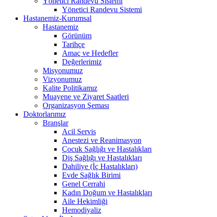
Yönetici Randevu Sistemi
Yönetici Randevu Sistemi
Hastanemiz-Kurumsal
Hastanemiz
Görünüm
Tarihçe
Amaç ve Hedefler
Değerlerimiz
Misyonumuz
Vizyonumuz
Kalite Politikamız
Muayene ve Ziyaret Saatleri
Organizasyon Şeması
Doktorlarımız
Branşlar
Acil Servis
Anestezi ve Reanimasyon
Çocuk Sağlığı ve Hastalıkları
Diş Sağlığı ve Hastalıkları
Dahiliye (İç Hastalıkları)
Evde Sağlık Birimi
Genel Cerrahi
Kadın Doğum ve Hastalıkları
Aile Hekimliği
Hemodiyaliz