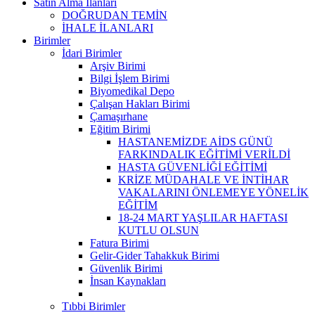
Satın Alma İlanları
DOĞRUDAN TEMİN
İHALE İLANLARI
Birimler
İdari Birimler
Arşiv Birimi
Bilgi İşlem Birimi
Biyomedikal Depo
Çalışan Hakları Birimi
Çamaşırhane
Eğitim Birimi
HASTANEMİZDE AİDS GÜNÜ
FARKINDALIK EĞİTİMİ VERİLDİ
HASTA GÜVENLİĞİ EĞİTİMİ
KRİZE MÜDAHALE VE İNTİHAR
VAKALARINI ÖNLEMEYE YÖNELİK
EĞİTİM
18-24 MART YAŞLILAR HAFTASI
KUTLU OLSUN
Fatura Birimi
Gelir-Gider Tahakkuk Birimi
Güvenlik Birimi
İnsan Kaynakları
Tıbbi Birimler