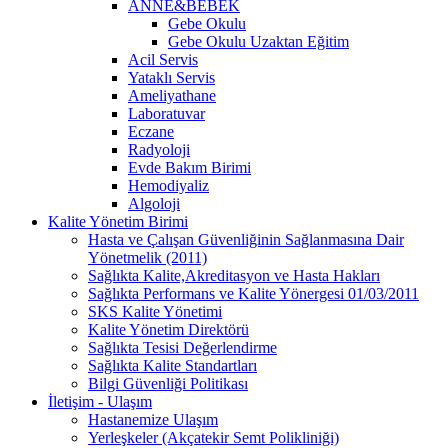
ANNE&BEBEK
Gebe Okulu
Gebe Okulu Uzaktan Eğitim
Acil Servis
Yataklı Servis
Ameliyathane
Laboratuvar
Eczane
Radyoloji
Evde Bakım Birimi
Hemodiyaliz
Algoloji
Kalite Yönetim Birimi
Hasta ve Çalışan Güvenliğinin Sağlanmasına Dair
Yönetmelik (2011)
Sağlıkta Kalite,Akreditasyon ve Hasta Hakları
Sağlıkta Performans ve Kalite Yönergesi 01/03/2011
SKS Kalite Yönetimi
Kalite Yönetim Direktörü
Sağlıkta Tesisi Değerlendirme
Sağlıkta Kalite Standartları
Bilgi Güvenliği Politikası
İletişim - Ulaşım
Hastanemize Ulaşım
Yerleşkeler (Akçatekir Semt Polikliniği)