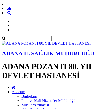
ADANA İL SAĞLIK MÜDÜRLÜĞÜ
ADANA POZANTI 80. YIL
DEVLET HASTANESİ
Yönetim
Başhekim
İdari ve Mali Hizmetler Müdürlüğü
Müdür Yardımcısı