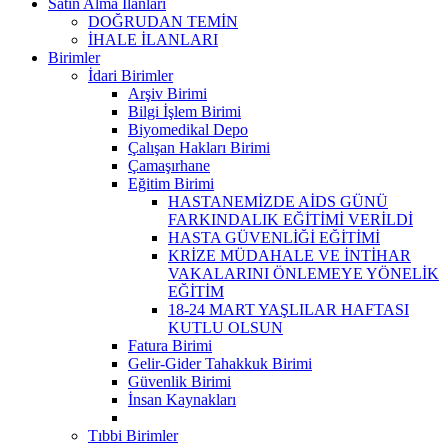
Satın Alma İlanları
DOĞRUDAN TEMİN
İHALE İLANLARI
Birimler
İdari Birimler
Arşiv Birimi
Bilgi İşlem Birimi
Biyomedikal Depo
Çalışan Hakları Birimi
Çamaşırhane
Eğitim Birimi
HASTANEMİZDE AİDS GÜNÜ
FARKINDALIK EĞİTİMİ VERİLDİ
HASTA GÜVENLİĞİ EĞİTİMİ
KRİZE MÜDAHALE VE İNTİHAR
VAKALARINI ÖNLEMEYE YÖNELİK
EĞİTİM
18-24 MART YAŞLILAR HAFTASI
KUTLU OLSUN
Fatura Birimi
Gelir-Gider Tahakkuk Birimi
Güvenlik Birimi
İnsan Kaynakları
Tıbbi Birimler