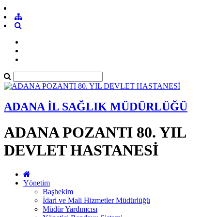
ADANA İL SAĞLIK MÜDÜRLÜĞÜ
ADANA POZANTI 80. YIL
DEVLET HASTANESİ
Yönetim
Başhekim
İdari ve Mali Hizmetler Müdürlüğü
Müdür Yardımcısı