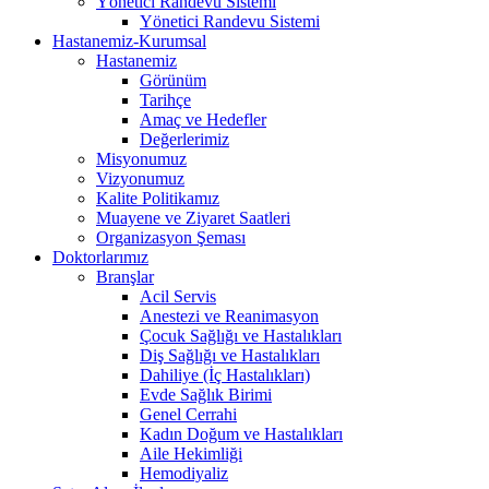
Yönetici Randevu Sistemi
Yönetici Randevu Sistemi
Hastanemiz-Kurumsal
Hastanemiz
Görünüm
Tarihçe
Amaç ve Hedefler
Değerlerimiz
Misyonumuz
Vizyonumuz
Kalite Politikamız
Muayene ve Ziyaret Saatleri
Organizasyon Şeması
Doktorlarımız
Branşlar
Acil Servis
Anestezi ve Reanimasyon
Çocuk Sağlığı ve Hastalıkları
Diş Sağlığı ve Hastalıkları
Dahiliye (İç Hastalıkları)
Evde Sağlık Birimi
Genel Cerrahi
Kadın Doğum ve Hastalıkları
Aile Hekimliği
Hemodiyaliz