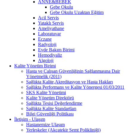
ANNE&BEBEK
Gebe Okulu
Gebe Okulu Uzaktan Eğitim
Acil Servis
Yataklı Servis
Ameliyathane
Laboratuvar
Eczane
Radyoloji
Evde Bakım Birimi
Hemodiyaliz
Algoloji
Kalite Yönetim Birimi
Hasta ve Çalışan Güvenliğinin Sağlanmasına Dair
Yönetmelik (2011)
Sağlıkta Kalite,Akreditasyon ve Hasta Hakları
Sağlıkta Performans ve Kalite Yönergesi 01/03/2011
SKS Kalite Yönetimi
Kalite Yönetim Direktörü
Sağlıkta Tesisi Değerlendirme
Sağlıkta Kalite Standartları
Bilgi Güvenliği Politikası
İletişim - Ulaşım
Hastanemize Ulaşım
Yerleşkeler (Akçatekir Semt Polikliniği)