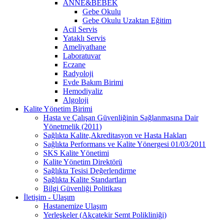
ANNE&BEBEK
Gebe Okulu
Gebe Okulu Uzaktan Eğitim
Acil Servis
Yataklı Servis
Ameliyathane
Laboratuvar
Eczane
Radyoloji
Evde Bakım Birimi
Hemodiyaliz
Algoloji
Kalite Yönetim Birimi
Hasta ve Çalışan Güvenliğinin Sağlanmasına Dair
Yönetmelik (2011)
Sağlıkta Kalite,Akreditasyon ve Hasta Hakları
Sağlıkta Performans ve Kalite Yönergesi 01/03/2011
SKS Kalite Yönetimi
Kalite Yönetim Direktörü
Sağlıkta Tesisi Değerlendirme
Sağlıkta Kalite Standartları
Bilgi Güvenliği Politikası
İletişim - Ulaşım
Hastanemize Ulaşım
Yerleşkeler (Akçatekir Semt Polikliniği)