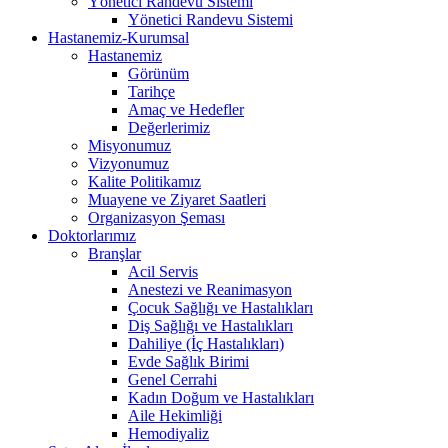
Yönetici Randevu Sistemi
Yönetici Randevu Sistemi
Hastanemiz-Kurumsal
Hastanemiz
Görünüm
Tarihçe
Amaç ve Hedefler
Değerlerimiz
Misyonumuz
Vizyonumuz
Kalite Politikamız
Muayene ve Ziyaret Saatleri
Organizasyon Şeması
Doktorlarımız
Branşlar
Acil Servis
Anestezi ve Reanimasyon
Çocuk Sağlığı ve Hastalıkları
Diş Sağlığı ve Hastalıkları
Dahiliye (İç Hastalıkları)
Evde Sağlık Birimi
Genel Cerrahi
Kadın Doğum ve Hastalıkları
Aile Hekimliği
Hemodiyaliz