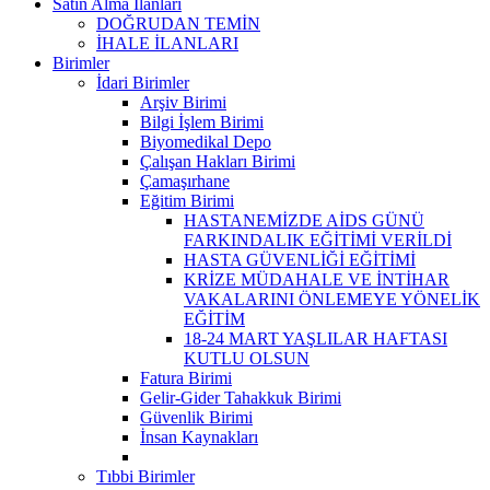
Satın Alma İlanları
DOĞRUDAN TEMİN
İHALE İLANLARI
Birimler
İdari Birimler
Arşiv Birimi
Bilgi İşlem Birimi
Biyomedikal Depo
Çalışan Hakları Birimi
Çamaşırhane
Eğitim Birimi
HASTANEMİZDE AİDS GÜNÜ
FARKINDALIK EĞİTİMİ VERİLDİ
HASTA GÜVENLİĞİ EĞİTİMİ
KRİZE MÜDAHALE VE İNTİHAR
VAKALARINI ÖNLEMEYE YÖNELİK
EĞİTİM
18-24 MART YAŞLILAR HAFTASI
KUTLU OLSUN
Fatura Birimi
Gelir-Gider Tahakkuk Birimi
Güvenlik Birimi
İnsan Kaynakları
Tıbbi Birimler