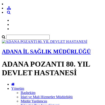
ADANA İL SAĞLIK MÜDÜRLÜĞÜ
ADANA POZANTI 80. YIL
DEVLET HASTANESİ
Yönetim
Başhekim
İdari ve Mali Hizmetler Müdürlüğü
Müdür Yardımcısı